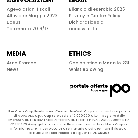
AGEVOLAZIONI
LEGAL
Agevolazioni fiscali
Bilancio di esercizio 2025
Alluvione Maggio 2023
Privacy e Cookie Policy
Bonus
Dichiarazione di
Terremoto 2016/17
accessibilità
MEDIA
ETHICS
Area Stampa
Codice etico e Modello 231
News
Whistleblowing
EnerCasa Coop, EnerImpresa Coop ed EnerWeb Coop sono marchi registrati
di NOVA AEG S.p.A. Capitale Sociale 10.000.000 € i.v. – Registro delle
Imprese MONTE ROSA LAGHI ALTO PIEMONTE C.F. e P. IVA 02616630022 R.E.A.
VC 198079 Assoggettata al controllo e coordinamento di Nova Coop s.c.
Informiamo che il nostro codice destinatario a cui destinare il flusso di
fatturazione elettronica è il seguente: ZNCRM03