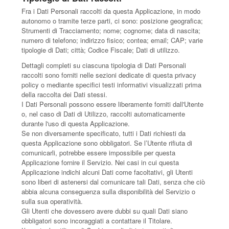
Fra i Dati Personali raccolti da questa Applicazione, in modo
autonomo o tramite terze parti, ci sono: posizione geografica;
Strumenti di Tracciamento; nome; cognome; data di nascita;
numero di telefono; indirizzo fisico; contea; email; CAP; varie
tipologie di Dati; città; Codice Fiscale; Dati di utilizzo.
Dettagli completi su ciascuna tipologia di Dati Personali
raccolti sono forniti nelle sezioni dedicate di questa privacy
policy o mediante specifici testi informativi visualizzati prima
della raccolta dei Dati stessi.
I Dati Personali possono essere liberamente forniti dall'Utente
o, nel caso di Dati di Utilizzo, raccolti automaticamente
durante l'uso di questa Applicazione.
Se non diversamente specificato, tutti i Dati richiesti da
questa Applicazione sono obbligatori. Se l’Utente rifiuta di
comunicarli, potrebbe essere impossibile per questa
Applicazione fornire il Servizio. Nei casi in cui questa
Applicazione indichi alcuni Dati come facoltativi, gli Utenti
sono liberi di astenersi dal comunicare tali Dati, senza che ciò
abbia alcuna conseguenza sulla disponibilità del Servizio o
sulla sua operatività.
Gli Utenti che dovessero avere dubbi su quali Dati siano
obbligatori sono incoraggiati a contattare il Titolare.