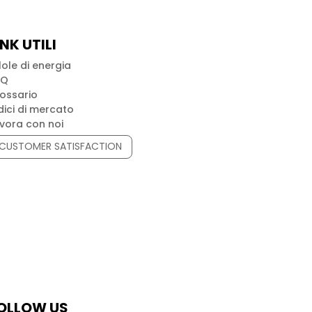
INK UTILI
llole di energia
AQ
ossario
dici di mercato
vora con noi
CUSTOMER SATISFACTION
OLLOW US