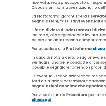
riservata, reati presupposto di responsa
Disposizioni normative nazionali o del
La Piattaforma garantisce la
riservat
segnalazioni, fatti salvi eventuali ob
È fatto
divieto di adottare atti di rit
indiretto, alla segnalazione inviata. N
coloro che adotteranno comportamenti r
Per accedere alla
Piattaforma
clicca
In caso di notizia certa o ragionevole 
verificarsi una delle condotte di cui 
possibile segnalare fornendo i propri d
Le eventuali segnalazioni anonime sa
fatti e situazioni determinate e saran
segnalazioni anonime che appaiano 
Per visualizzare la
Procedura
per la tr
clicca qui
.