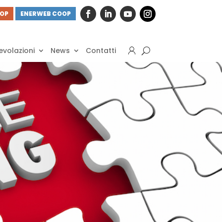
OOP
ENERWEB COOP
volazioni
News
Contatti