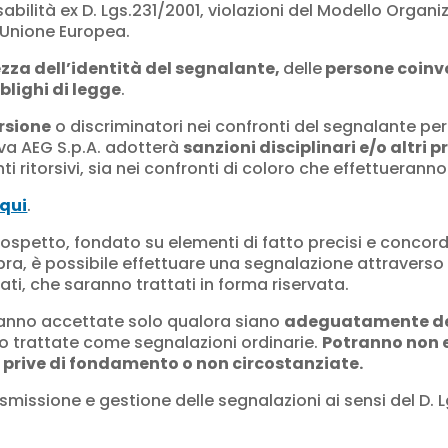
bilità ex D. Lgs.231/2001, violazioni del Modello Organizz
l’Unione Europea.
ezza dell’identità del segnalante,
delle
persone coinv
blighi di legge
.
orsione
o discriminatori nei confronti del segnalante per
ova AEG S.p.A. adotterà
sanzioni disciplinari e/o altri
itorsivi, sia nei confronti di coloro che effettueranno
 qui
.
sospetto, fondato su elementi di fatto precisi e concord
sopra, è possibile effettuare una segnalazione attravers
ati, che saranno trattati in forma riservata.
ranno accettate solo qualora siano
adeguatamente de
no trattate come segnalazioni ordinarie.
Potranno non e
prive di fondamento o non circostanziate.
asmissione e gestione delle segnalazioni ai sensi del D. 