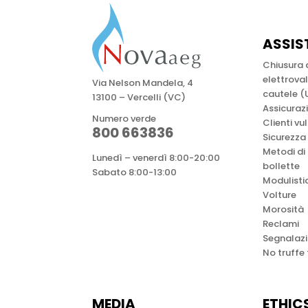
ASSIS
Chiusura
elettrova
Via Nelson Mandela, 4
cautele (
13100 – Vercelli (VC)
Assicuraz
Numero verde
Clienti vu
800 663836
Sicurezza
Metodi di
Lunedì – venerdì 8:00-20:00
bollette
Sabato 8:00-13:00
Modulisti
Volture
Morosità
Reclami
Segnalazi
No truffe
MEDIA
ETHIC