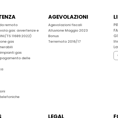
TENZA
AGEVOLAZIONI
L
Pi
 da remoto
Agevolazioni fiscali
F
lvola gas: avvertenze e
Alluvione Maggio 2023
Gl
UNI/TS 11689:2022)
Bonus
In
ione gas
Terremoto 2016/17
La
lnerabili
 impianti gas
 pagamento delle
ca
oni
 telefoniche
S
LEGAL
F