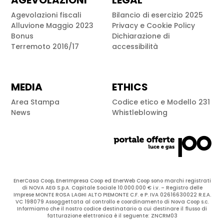
AGEVOLAZIONI
LEGAL
Agevolazioni fiscali
Bilancio di esercizio 2025
Alluvione Maggio 2023
Privacy e Cookie Policy
Bonus
Dichiarazione di
Terremoto 2016/17
accessibilità
MEDIA
ETHICS
Area Stampa
Codice etico e Modello 231
News
Whistleblowing
EnerCasa Coop, EnerImpresa Coop ed EnerWeb Coop sono marchi registrati
di NOVA AEG S.p.A. Capitale Sociale 10.000.000 € i.v. – Registro delle
Imprese MONTE ROSA LAGHI ALTO PIEMONTE C.F. e P. IVA 02616630022 R.E.A.
VC 198079 Assoggettata al controllo e coordinamento di Nova Coop s.c.
Informiamo che il nostro codice destinatario a cui destinare il flusso di
fatturazione elettronica è il seguente: ZNCRM03