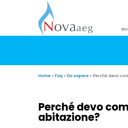
No
Home
»
Faq
»
Da sapere
»
Perché devo comu
Perché devo comu
abitazione?