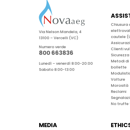
ASSIS
Chiusura
elettrova
Via Nelson Mandela, 4
cautele (
13100 – Vercelli (VC)
Assicuraz
Numero verde
Clienti vu
800 663836
Sicurezza
Metodi di
Lunedì – venerdì 8:00-20:00
bollette
Sabato 8:00-13:00
Modulisti
Volture
Morosità
Reclami
Segnalazi
No truffe
MEDIA
ETHIC