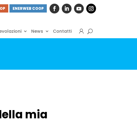
OOP
ENERWEB COOP
volazioni
News
Contatti
della mia