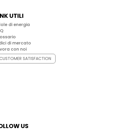
INK UTILI
llole di energia
AQ
ossario
dici di mercato
vora con noi
CUSTOMER SATISFACTION
OLLOW US