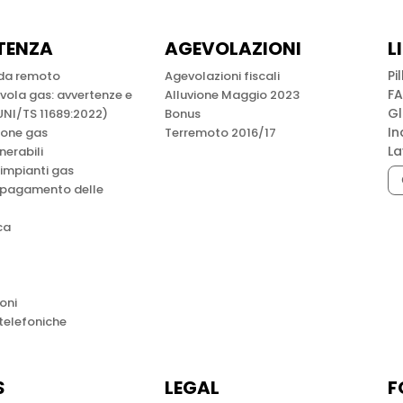
TENZA
AGEVOLAZIONI
L
Pi
 da remoto
Agevolazioni fiscali
F
lvola gas: avvertenze e
Alluvione Maggio 2023
Gl
UNI/TS 11689:2022)
Bonus
In
ione gas
Terremoto 2016/17
La
lnerabili
 impianti gas
 pagamento delle
ca
oni
 telefoniche
S
LEGAL
F