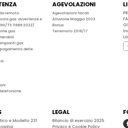
TENZA
AGEVOLAZIONI
L
Pi
 da remoto
Agevolazioni fiscali
F
lvola gas: avvertenze e
Alluvione Maggio 2023
Gl
UNI/TS 11689:2022)
Bonus
In
ione gas
Terremoto 2016/17
La
lnerabili
 impianti gas
 pagamento delle
ca
oni
 telefoniche
S
LEGAL
F
tico e Modello 231
Bilancio di esercizio 2025
lowing
Privacy e Cookie Policy