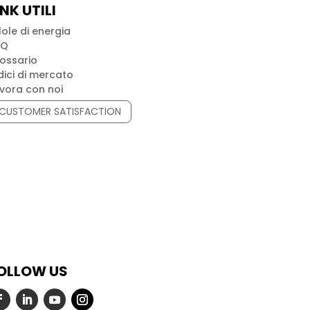
INK UTILI
llole di energia
AQ
ossario
dici di mercato
vora con noi
CUSTOMER SATISFACTION
OLLOW US