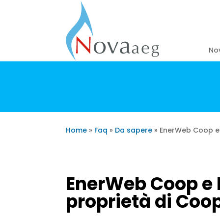
No
Home
»
Faq
»
Da sapere
»
EnerWeb Coop e 
EnerWeb Coop e 
proprietà di Coo