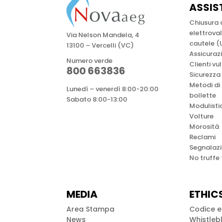
ASSIS
Chiusura
elettrova
Via Nelson Mandela, 4
cautele (
13100 – Vercelli (VC)
Assicuraz
Numero verde
Clienti vu
800 663836
Sicurezza
Metodi di
Lunedì – venerdì 8:00-20:00
bollette
Sabato 8:00-13:00
Modulisti
Volture
Morosità
Reclami
Segnalazi
No truffe
MEDIA
ETHIC
Area Stampa
Codice e
News
Whistleb