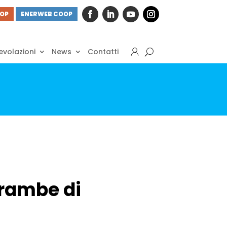
OOP
ENERWEB COOP
volazioni
News
Contatti
rambe di