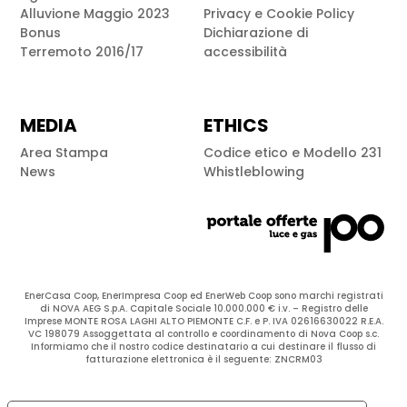
Alluvione Maggio 2023
Privacy e Cookie Policy
Bonus
Dichiarazione di
Terremoto 2016/17
accessibilità
MEDIA
ETHICS
Area Stampa
Codice etico e Modello 231
News
Whistleblowing
EnerCasa Coop, EnerImpresa Coop ed EnerWeb Coop sono marchi registrati
di NOVA AEG S.p.A. Capitale Sociale 10.000.000 € i.v. – Registro delle
Imprese MONTE ROSA LAGHI ALTO PIEMONTE C.F. e P. IVA 02616630022 R.E.A.
VC 198079 Assoggettata al controllo e coordinamento di Nova Coop s.c.
Informiamo che il nostro codice destinatario a cui destinare il flusso di
fatturazione elettronica è il seguente: ZNCRM03