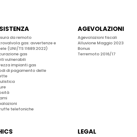
SISTENZA
AGEVOLAZIONI
sura da remoto
Agevolazioni fiscali
trovalvola gas: avvertenze e
Alluvione Maggio 2023
ele (UNI/TS 11689:2022)
Bonus
curazione gas
Terremoto 2016/17
ti vulnerabili
rezza impianti gas
di di pagamento delle
ette
listica
ure
sità
lami
alazioni
ruffe telefoniche
HICS
LEGAL