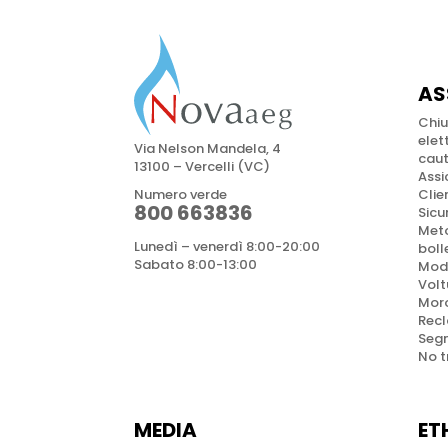
AS
Chiu
elet
Via Nelson Mandela, 4
caut
13100 – Vercelli (VC)
Assi
Numero verde
Clien
800 663836
Sicu
Meto
Lunedì – venerdì 8:00-20:00
boll
Sabato 8:00-13:00
Modu
Volt
Moro
Rec
Segn
No t
MEDIA
ET