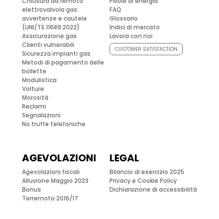
Chiusura da remoto
Pillole di energia
elettrovalvola gas:
FAQ
avvertenze e cautele
Glossario
(UNI/TS 11689:2022)
Indici di mercato
Assicurazione gas
Lavora con noi
Clienti vulnerabili
CUSTOMER SATISFACTION
Sicurezza impianti gas
Metodi di pagamento delle
bollette
Modulistica
Volture
Morosità
Reclami
Segnalazioni
No truffe telefoniche
AGEVOLAZIONI
LEGAL
Agevolazioni fiscali
Bilancio di esercizio 2025
Alluvione Maggio 2023
Privacy e Cookie Policy
Bonus
Dichiarazione di accessibilità
Terremoto 2016/17